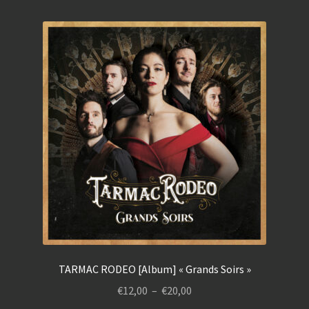
plusieurs
€20,00
variations.
Les
options
peuvent
être
choisies
sur
la
page
du
produit
TARMAC RODEO [Album] « Grands Soirs »
Plage
€
12,00
–
€
20,00
de