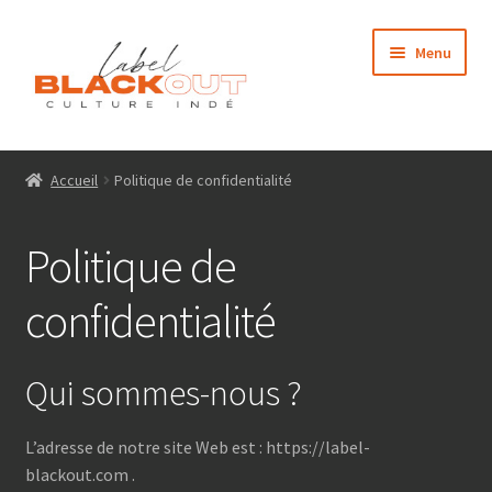
Aller
Aller
Menu
à
au
la
contenu
navigation
Accueil
Accueil
Politique de confidentialité
Médias
Politique de
Qui sommes nous ?
confidentialité
Contact
Boutique
Qui sommes-nous ?
Mon compte
L’adresse de notre site Web est : https://label-
blackout.com .