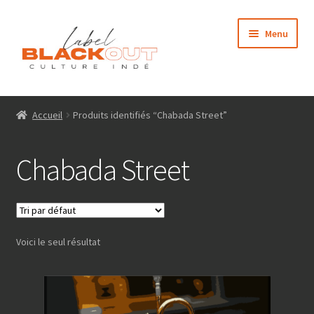
Aller
Aller
Menu
à
au
la
contenu
navigation
Accueil
Accueil
Produits identifiés “Chabada Street”
Médias
Chabada Street
Qui sommes nous ?
Contact
Voici le seul résultat
Boutique
Mon compte