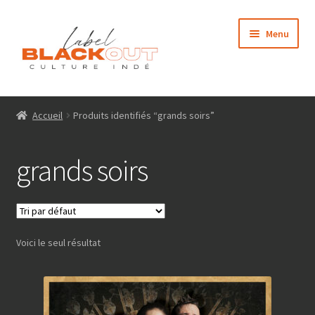
Aller
Aller
Menu
à
au
la
contenu
navigation
Accueil
Accueil
Produits identifiés “grands soirs”
Médias
grands soirs
Qui sommes nous ?
Contact
Voici le seul résultat
Boutique
Mon compte