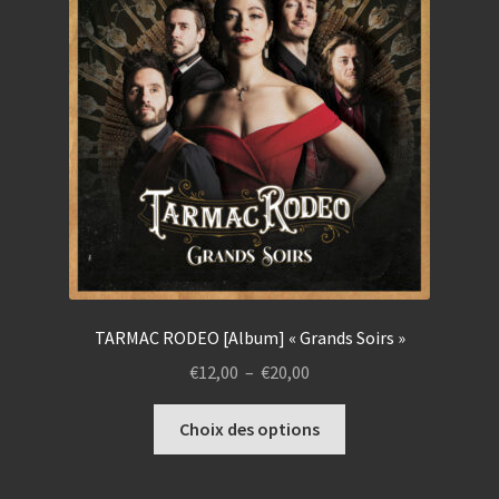
TARMAC RODEO [Album] « Grands Soirs »
Plage
€
12,00
–
€
20,00
de
Ce
prix :
Choix des options
produit
€12,00
a
à